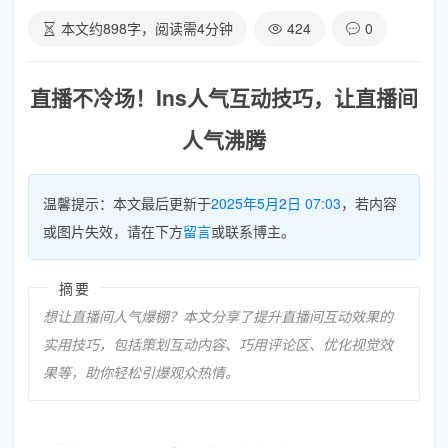
本文约
898
字，阅读需
4
分钟
424
0
直播不冷场！Ins人气互动技巧，让直播间
人气沸腾
温馨提示：本文最后更新于
2025年5月2日 07:03
，若内容
或图片失效，请在下方
留言
或联系博主。
摘要
想让直播间人气爆棚？本文分享了提升直播间互动效果的
实用技巧，包括策划互动内容、巧用评论区、优化视觉效
果等，助你轻松引爆观众热情。