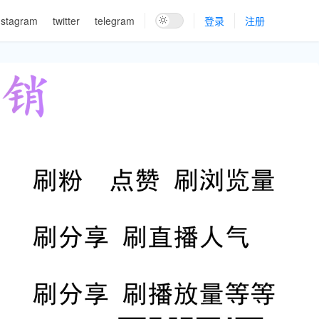
nstagram
twitter
telegram
登录
注册