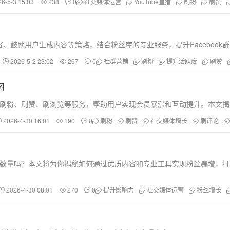
26-5-3 15:03
238
0
社交媒体运营
YouTube直播
刷粉
刷赞
、鼓励用户生成内容等策略，结合粉丝库的专业服务，提升Facebook
2026-5-2 23:02
267
0
社群营销
刷粉
提升活跃度
刷赞
图
Tok等平台的刷粉、刷赞、刷浏览等服务，帮助用户实现会员暴涨和互动提升。
2026-4-30 16:01
190
0
刷粉
刷赞
社交媒体增长
刷评论
等平台的粉丝数量吗？本文将为你揭秘如何通过优质内容和专业工具实现粉丝暴增
2026-4-30 08:01
270
0
提升影响力
社交媒体运营
粉丝增长