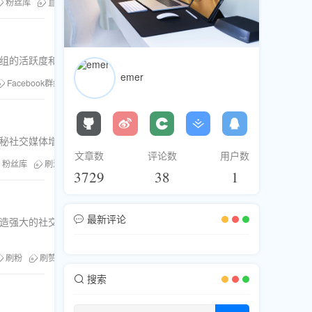
粉丝库
直播内容优化
群组的活跃度和影响力。
emer
Facebook群组
刷评论
粉丝库
本文揭秘社交媒体增长的关键策略与技巧。
文章数
评论数
用户数
粉丝库
刷浏览
刷分享
刷直播人气
3729
38
1
最新评论
，打造强大的社交媒体影响
刷粉
刷赞
粉丝库
搜索