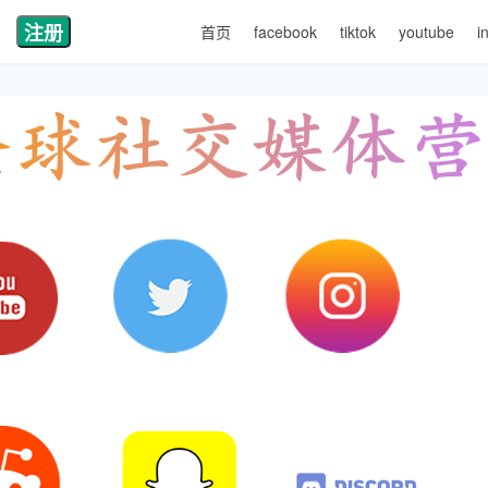
注册
首页
facebook
tiktok
youtube
i