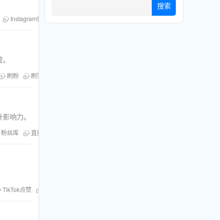
搜索
Instagram推广
粉丝库
营。
刷粉
刷赞
粉丝库
电商运营
升影响力。
粉丝库
直播人气加速
TikTok点赞
粉丝库