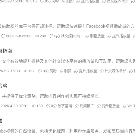
26-5-29 15:03
315
0
刷粉
刷赞
提升播放量
社交媒体增长
助粉丝库平台等正规途径，帮助您快速提升Facebook视频播放量的
2026-5-8 23:02
233
0
社交媒体推广
刷播放量
提升播放量
极指南
，安全有效地提升推特及其他社交媒体平台的播放量和互动率，帮助您实
26-5-7 15:03
197
0
刷粉
刷赞
提升播放量
社交媒体增长
策略
量，并提供了优化策略，帮助内容创作者实现可持续增长。
2026-4-30 07:01
189
0
数字营销
视频推广
提升播放量
You
法
Tube视频的自然流量，包括优化标题、利用粉丝库服务、发布高质量内容