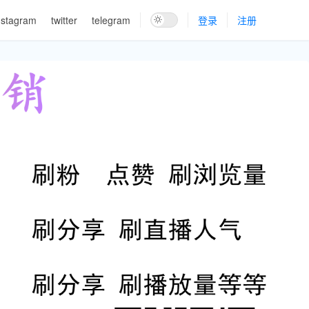
nstagram
twitter
telegram
登录
注册