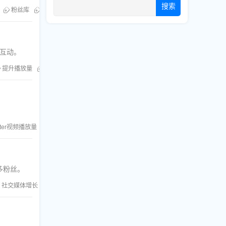
搜索
粉丝库
YouTube自然流量
户互动。
提升播放量
粉丝库
Facebook播放量
itter视频播放量
粉丝库平台
多粉丝。
社交媒体增长
粉丝库
刷浏览