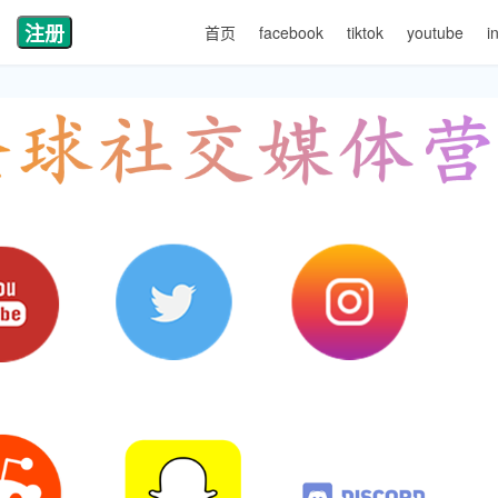
注册
首页
facebook
tiktok
youtube
i