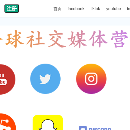
注册
首页
facebook
tiktok
youtube
i