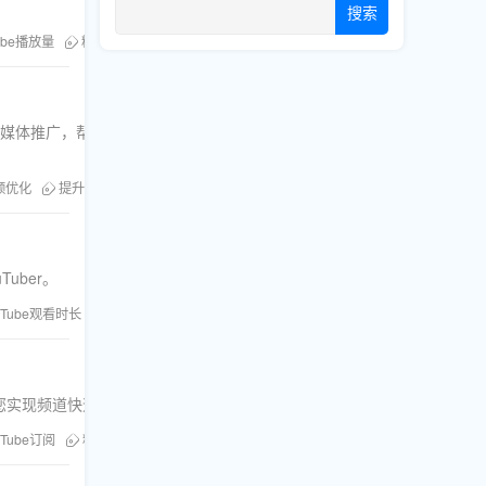
搜索
ube播放量
粉丝库
交媒体推广，帮助创
频优化
提升播放时长
uber。
uTube观看时长
粉丝库
您实现频道快速增长。
uTube订阅
粉丝库
刷粉服务