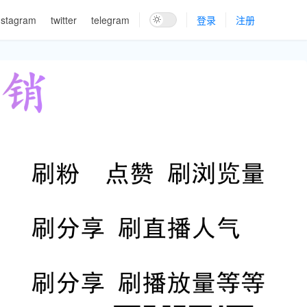
nstagram
twitter
telegram
登录
注册