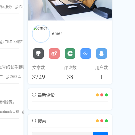
媒体服务
Facebook买粉
emer
TikTok刷赞
社交媒体增粉
Facebook买粉
账号的长期健康发展。
文章数
评论数
用户数
3729
38
1
推广
粉丝库
TikTok刷赞
Facebook买粉
最新评论
买粉服务。
acebook买粉
买粉效果评测
搜索