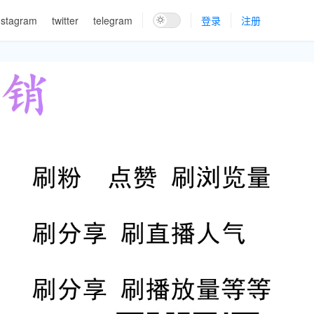
nstagram
twitter
telegram
登录
注册