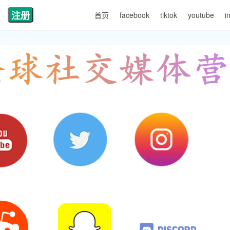
注册
首页
facebook
tiktok
youtube
i