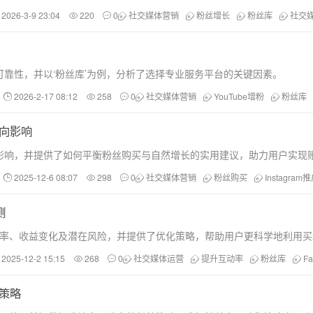
2026-3-9 23:04
220
0
社交媒体营销
粉丝增长
粉丝库
社交
靠性，并以‘粉丝库’为例，分析了选择专业服务平台的关键因素。
2026-2-17 08:12
258
0
社交媒体营销
YouTube增粉
粉丝库
负向影响
影响，并提供了如何平衡粉丝购买与自然增长的实用建议，助力用户实现
2025-12-6 08:07
298
0
社交媒体营销
粉丝购买
Instagram
测
括互动率、收益变化及潜在风险，并提供了优化策略，帮助用户更科学地利用
2025-12-2 15:15
268
0
社交媒体运营
提升互动率
粉丝库
F
升策略