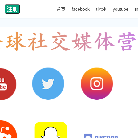
注册
首页
facebook
tiktok
youtube
i