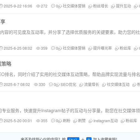
2025-9-22 16:06
272
0
社交媒体营销
粉丝增长
提升互动
分享
来提升内容的可见度及互动率，并分享了选择优质服务的关键要素，助力您的
2025-6-25 08:02
359
0
社交媒体营销
提升曝光率
粉丝库
赢策略
优化SEO排名，同时介绍了实用的社交媒体互动策略，帮助品牌实现流量与排
2025-6-7 08:02
330
0
SEO优化
流量增长
社交媒体互动
业服务，快速提升Instagram帖子的互动与分享量，助您在社交媒体
2025-5-20 00:01
355
0
刷粉
刷赞
Instagram互动
粉丝库
来不及找到心仪的内容？按
＋
加入收藏夹吧！
Ctrl
D