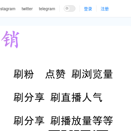
nstagram
twitter
telegram
登录
注册