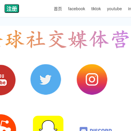
注册
首页
facebook
tiktok
youtube
i