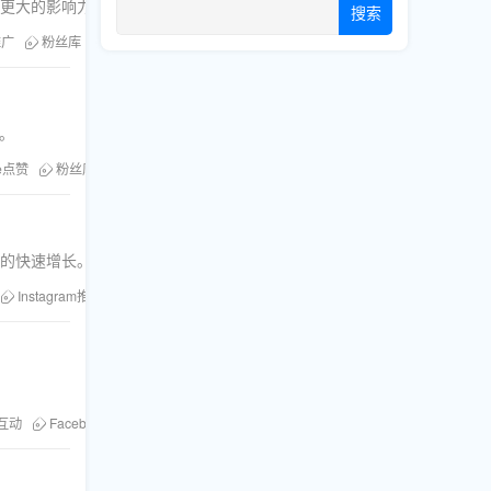
造更大的影响力。
搜索
推广
粉丝库
刷浏览
Ins账号热度
力。
be点赞
粉丝库
TikTok粉丝
Facebook播放量
号的快速增长。
Instagram推广
买粉策略
k互动
Facebook点赞
刷赞服务
点赞提升