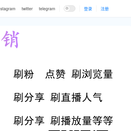
nstagram
twitter
telegram
登录
注册