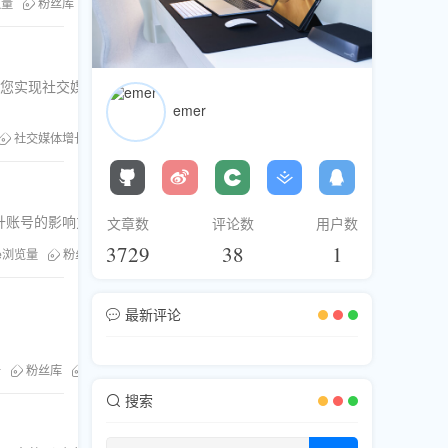
放量
粉丝库
刷播放量服务
助您实现社交媒体的快速
emer
社交媒体增长
粉丝库
升账号的影响力和粉丝数量。
文章数
评论数
用户数
3729
38
1
be浏览量
粉丝库
TikTok刷赞
Facebook涨粉
最新评论
务
粉丝库
Ins刷粉
搜索