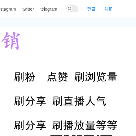
nstagram
twitter
telegram
登录
注册