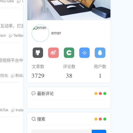
YouTube
TikTok
Instagram
Twitter
粉丝库
Facebook
丝数量与互动率，打造爆款内容，扩大品牌影响力。
emer
gram
Twitter
社交媒体增长
粉丝库
刷粉服务
Facebook
Tele
短视频平台中
文章数
评论数
用户数
3729
38
1
频优化
粉丝库
最新评论
ikTok
Instagram
Twitter
粉丝库
Facebook
买订阅
搜索