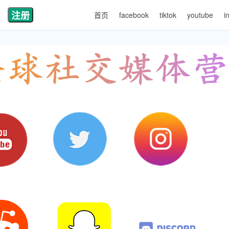
注册
首页
facebook
tiktok
youtube
i