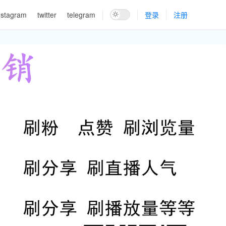
nstagram
twitter
telegram
登录
注册