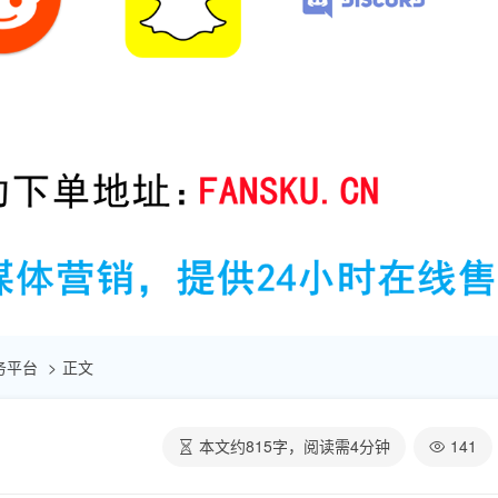
助服务平台
正文
本文约
815
字，阅读需
4
分钟
141