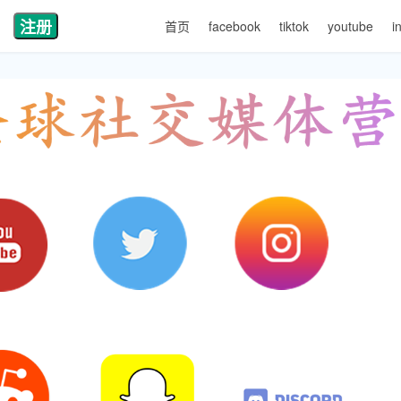
注册
首页
facebook
tiktok
youtube
i