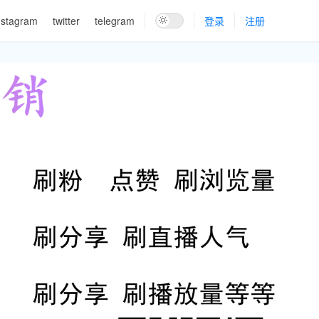
nstagram
twitter
telegram
登录
注册