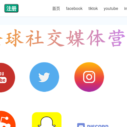
注册
首页
facebook
tiktok
youtube
i