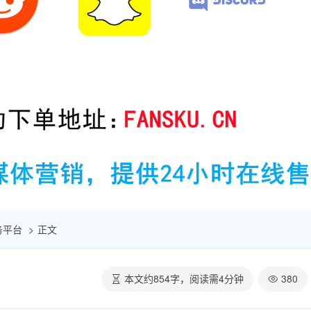
服务平台
正文
本文约
854
字，阅读需
4
分钟
380