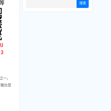
搜索
之一，
可能比您