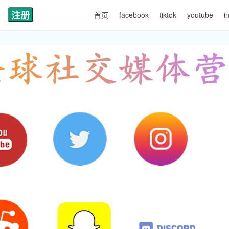
注册
首页
facebook
tiktok
youtube
i