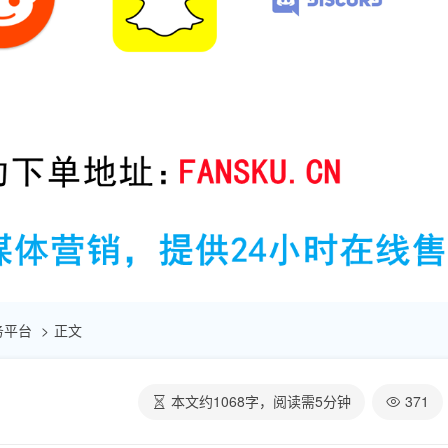
服务平台
正文
本文约
1068
字，阅读需
5
分钟
371