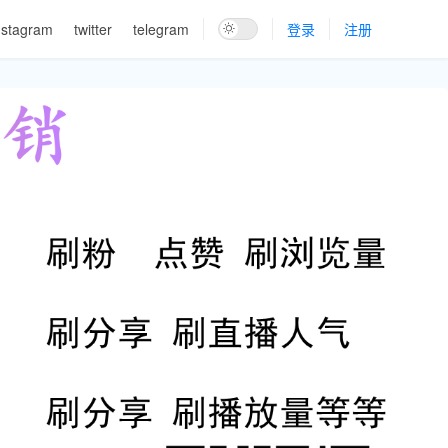
nstagram
twitter
telegram
登录
注册